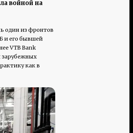
ла войной на
ь один из фронтов
Б и его бывшей
нее VTB Bank
я зарубежных
рактику как в