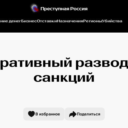
ние денег
Бизнес
Отставки
Назначения
Регионы
Убийства
ративный развод
санкций
В избранное
Поделиться