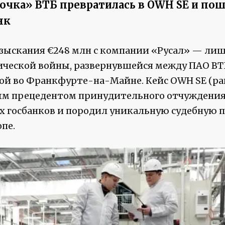
очка» ВТБ превратилась в OWH SE и пош
нк
зыскания €248 млн с компании «Русал» — лиш
ческой войны, развернувшейся между ПАО ВТ
ой во Франкфурте-на-Майне. Кейс OWH SE (ра
ным прецедентом принудительного отчуждени
х госбанков и породил уникальную судебную п
опе.