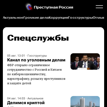
Актуальное
Громкие дела
Коррупция
Госструктуры
Отмыва
Спецслужбы
05 авг. 13:01
·
Госструктуры
Канал по уголовным делам
ФБР открыло ограниченное
сотрудничество с Россией и Китаем
по кибермошенничеству,
наркотрафику, розыску преступников
и защите детей
04 авг. 14:03
·
Актуальное
Делимся криптой