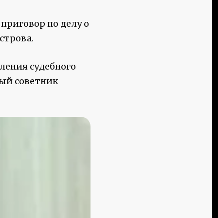
приговор по делу о
строва.
ления судебного
ый советник