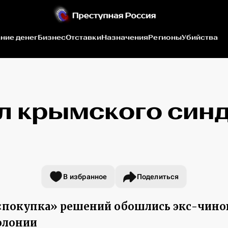
ние денег
Бизнес
Отставки
Назначения
Регионы
Убийства
 крымского син
В избранное
Поделиться
 «покупка» решений обошлись экс-чино
колонии