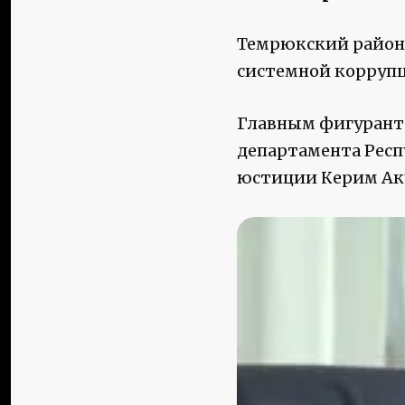
Темрюкский районн
системной коррупц
Главным фигуранто
департамента Респ
юстиции Керим Ак