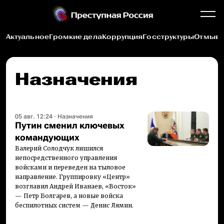
Актуальное
Громкие дела
Коррупция
Госструктуры
Отмыва
Назначения
05 авг. 12:24
·
Назначения
Путин сменил ключевых
командующих
Валерий Солодчук лишился
непосредственного управления
войсками и переведен на тыловое
направление. Группировку «Центр»
возглавил Андрей Иванаев, «Восток»
— Петр Болгарев, а новые войска
беспилотных систем — Денис Лямин.