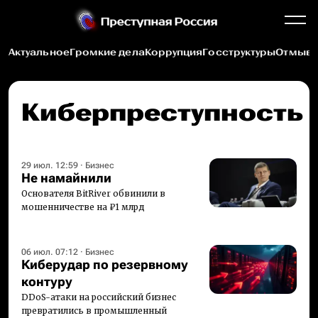
Актуальное
Громкие дела
Коррупция
Госструктуры
Отмыва
Киберпреступность
29 июл. 12:59
·
Бизнес
Не намайнили
Основателя BitRiver обвинили в
мошенничестве на ₽1 млрд
06 июл. 07:12
·
Бизнес
Киберудар по резервному
контуру
DDoS-атаки на российский бизнес
превратились в промышленный