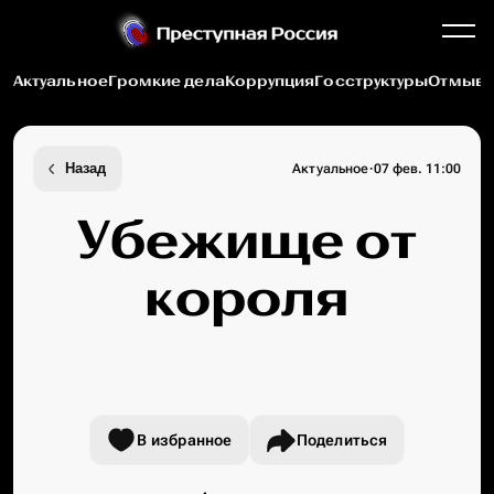
Актуальное
Громкие дела
Коррупция
Госструктуры
Отмыва
·
Назад
Актуальное
07 фев. 11:00
Убежище от
короля
В избранное
Поделиться