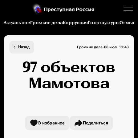
Актуальное
Громкие дела
Коррупция
Госструктуры
Отмыва
·
Назад
Громкие дела
08 июл. 11:43
97 объектов
Мамотова
В избранное
Поделиться