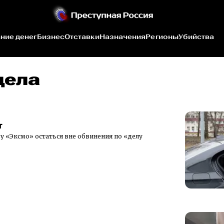
ние денег
Бизнес
Отставки
Назначения
Регионы
Убийства
дела
т
 «Эксмо» остаться вне обвинения по «делу