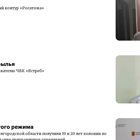
ый контур «Росатома»
рылья
нователю ЧВК «Ястреб»
гого режима
городской области получили 19 и 20 лет колонии по
льстве приграничных укреплений