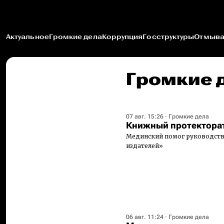
Актуальное
Громкие дела
Коррупция
Госструктуры
Отмыва
Громкие 
07 авг. 15:26
·
Громкие дела
Книжный протектора
Мединский помог руководству
издателей»
06 авг. 11:24
·
Громкие дела