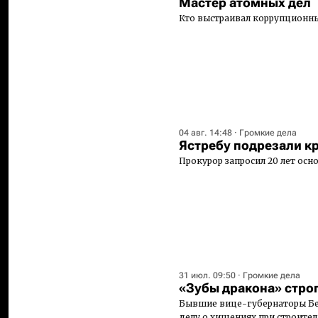
Мастер атомных дел
Кто выстраивал коррупционн
04 авг. 14:48
·
Громкие дела
Ястребу подрезали к
Прокурор запросил 20 лет ос
31 июл. 09:50
·
Громкие дела
«Зубы дракона» стро
Бывшие вице-губернаторы Бел
делу о хищениях при строите