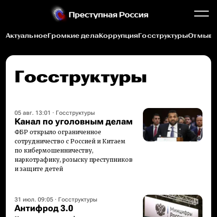
Актуальное
Громкие дела
Коррупция
Госструктуры
Отмыва
Госструктуры
05 авг. 13:01
·
Госструктуры
Канал по уголовным делам
ФБР открыло ограниченное
сотрудничество с Россией и Китаем
по кибермошенничеству,
наркотрафику, розыску преступников
и защите детей
31 июл. 09:05
·
Госструктуры
Антифрод 3.0