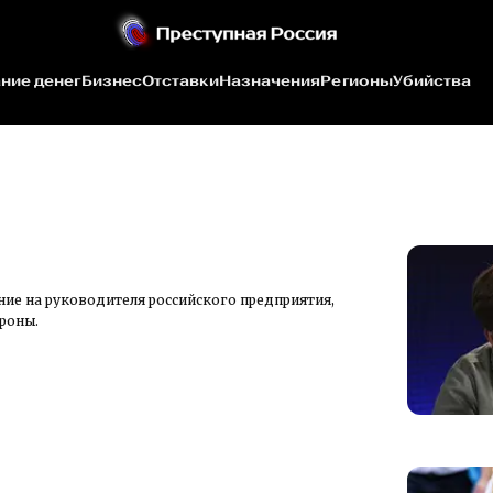
ние денег
Бизнес
Отставки
Назначения
Регионы
Убийства
ние на руководителя российского предприятия,
роны.