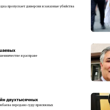
едка пропускает диверсии и заказные убийства
шаевых
шенничестве и расправе
ойн двухтысячных
мбаева передано суду присяжных