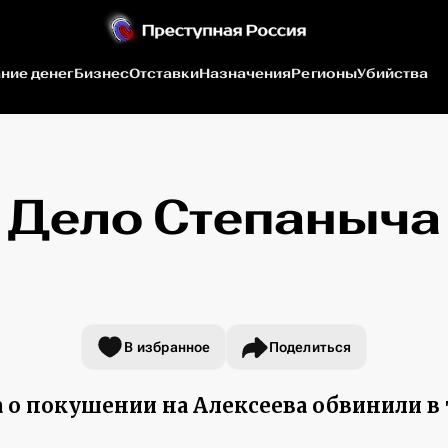
ние денег
Бизнес
Отставки
Назначения
Регионы
Убийства
Дело Степаныча
В избранное
Поделиться
 о покушении на Алексеева обвинили в