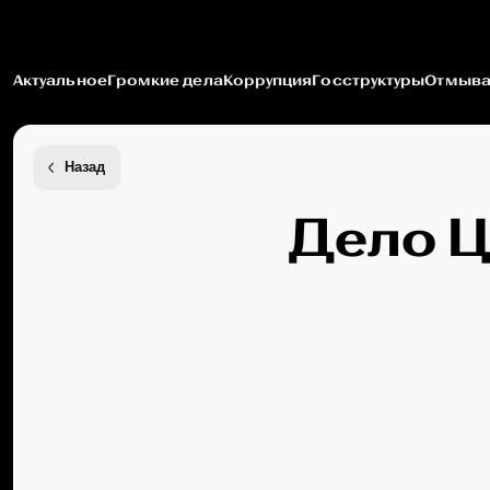
Актуальное
Громкие дела
Коррупция
Госструктуры
Отмыва
Назад
Дело Ц