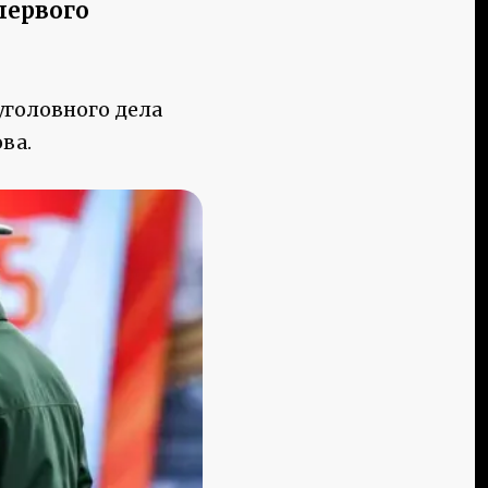
первого
уголовного дела
ва.