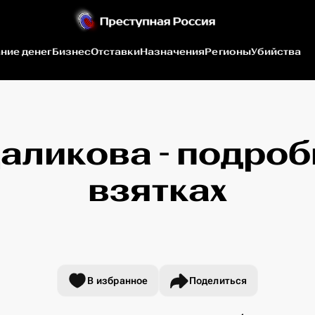
ние денег
Бизнес
Отставки
Назначения
Регионы
Убийства
аликова - подроб
взятках
В избранное
Поделиться