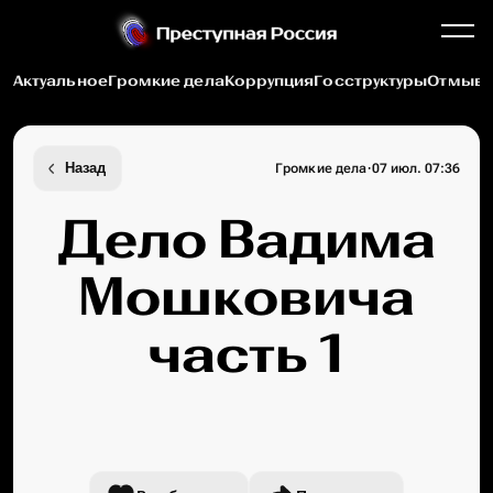
Актуальное
Громкие дела
Коррупция
Госструктуры
Отмыва
·
Назад
Громкие дела
07 июл. 07:36
Дело Вадима
Мошковича
часть 1