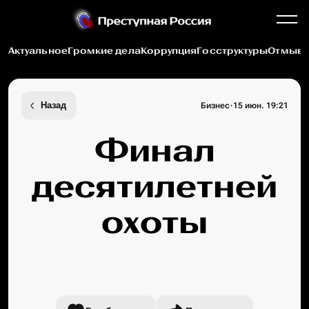
Актуальное
Громкие дела
Коррупция
Госструктуры
Отмыва
·
Назад
Бизнес
15 июн. 19:21
Финал
десятилетней
охоты