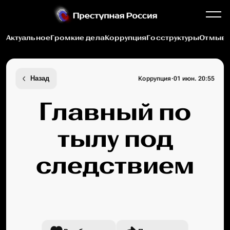
Актуальное
Громкие дела
Коррупция
Госструктуры
Отмыва
·
Назад
Коррупция
01 июн. 20:55
Главный по
тылу под
следствием