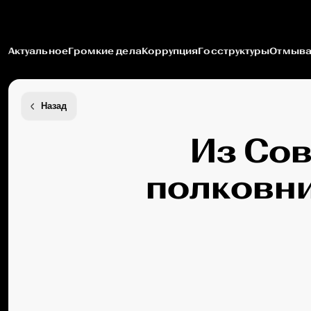
Актуальное
Громкие дела
Коррупция
Госструктуры
Отмыва
Назад
Из Сов
полковни