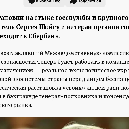
В избранное
Поделиться
ановки на стыке госслужбы и крупного 
ель Сергея Шойгу и ветеран органов го
еходит в Сбербанк.
т возглавлявший Межведомственную комиссию
зопасности, теперь будет работать в команде
 назначением — реальное технологическое укр
вой экосистемы страны перед лицом беспре
ссическая расстановка «своих» людей ради ло
я в бэкграунде генерал-полковника и консенс
вого рынка.