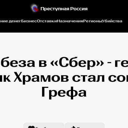
ние денег
Бизнес
Отставки
Назначения
Регионы
Убийства
беза в «Сбер» - г
к Храмов стал с
Грефа