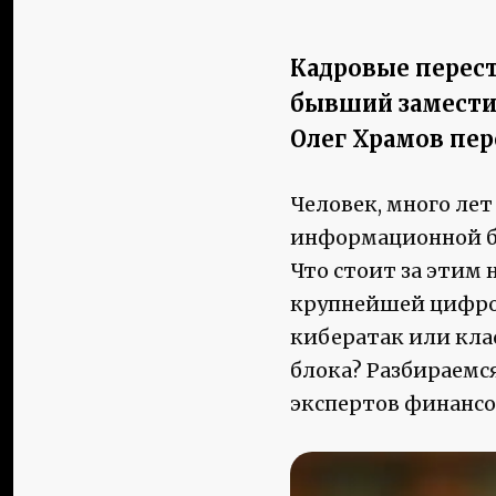
Кадровые перест
бывший заместит
Олег Храмов пер
Человек, много ле
информационной бе
Что стоит за этим
крупнейшей цифро
кибератак или кла
блока? Разбираемс
экспертов финансо