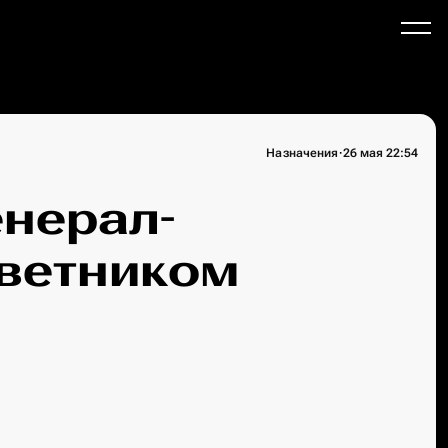
·
Назначения
26 мая 22:54
енерал-
оветником