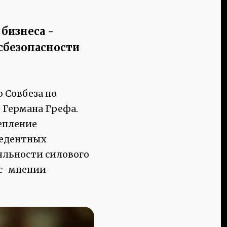
бизнеса -
сбезопасности
 Совбеза по
 Германа Грефа.
епление
цедентных
яльности силового
ус-мнении