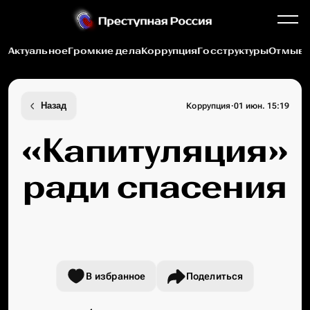
Актуальное
Громкие дела
Коррупция
Госструктуры
Отмыва
·
Назад
Коррупция
01 июн. 15:19
«Капитуляция»
ради спасения
В избранное
Поделиться