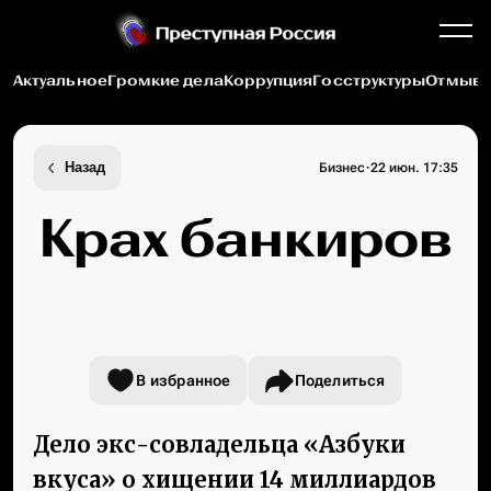
Актуальное
Громкие дела
Коррупция
Госструктуры
Отмыва
·
Назад
Бизнес
22 июн. 17:35
Крах банкиров
В избранное
Поделиться
Дело экс-совладельца «Азбуки
вкуса» о хищении 14 миллиардов