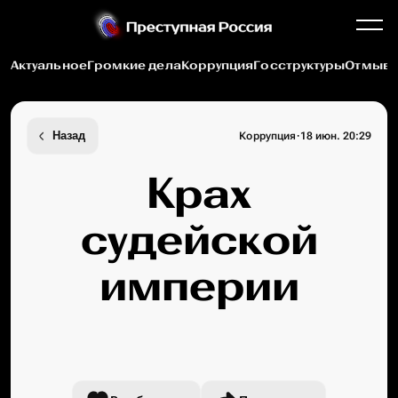
Актуальное
Громкие дела
Коррупция
Госструктуры
Отмыва
·
Назад
Коррупция
18 июн. 20:29
Крах
судейской
империи