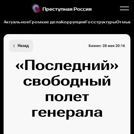
Актуальное
Громкие дела
Коррупция
Госструктуры
Отмыва
·
Назад
Бизнес
28 мая 20:16
«Последний»
свободный
полет
генерала