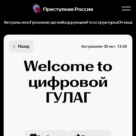
Актуальное
Громкие дела
Коррупция
Госструктуры
Отмыва
·
Назад
Актуальное
30 окт. 13:30
Welcome to
цифровой
ГУЛАГ