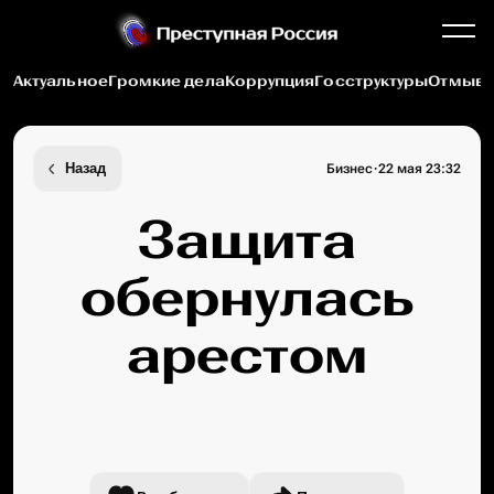
Актуальное
Громкие дела
Коррупция
Госструктуры
Отмыва
·
Назад
Бизнес
22 мая 23:32
Защита
обернулась
арестом