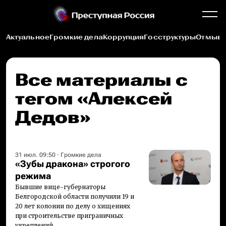
Актуальное
Громкие дела
Коррупция
Госструктуры
Отмыва
Все материалы c
тегом «Алексей
Дедов»
31 июл. 09:50
·
Громкие дела
«Зубы дракона» строгого
режима
Бывшие вице-губернаторы
Белгородской области получили 19 и
20 лет колонии по делу о хищениях
при строительстве приграничных
укреплений