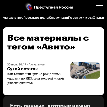
Актуальное
Громкие дела
Коррупция
Госструктуры
Отмыва
Все материалы c
тегом «Авито»
30 июн. 20:17
·
Актуальное
Сухой остаток
Как топливный кризис, рождённый
ударами по НПЗ, стал золотой жилой
для спекулянтов
Есть данные, которые важно