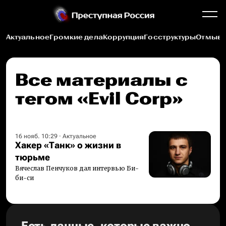
Актуальное
Громкие дела
Коррупция
Госструктуры
Отмыва
Все материалы c
тегом «Evil Corp»
16 нояб. 10:29
·
Актуальное
Хакер «Танк» о жизни в
тюрьме
Вячеслав Пенчуков дал интервью Би-
би-си