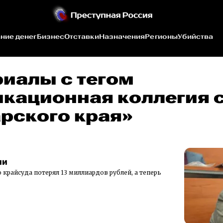
ние денег
Бизнес
Отставки
Назначения
Регионы
Убийства
риалы c тегом
кационная коллегия 
рского края»
ии
крайсуда потерял 13 миллиардов рублей, а теперь