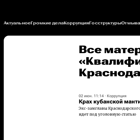
Актуальное
Громкие дела
Коррупция
Госструктуры
Отмыва
Все мате
«Квалифи
Краснода
02 июн. 11:14
·
Коррупция
Крах кубанской мант
Экс-замглавы Краснодарского 
идет под уголовную статью