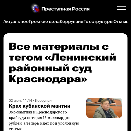
Актуальное
Громкие дела
Коррупция
Госструктуры
Отмыва
Все материалы c
тегом «Ленинский
районный суд
Краснодара»
02 июн. 11:14
·
Коррупция
Крах кубанской мантии
Экс-замглавы Краснодарского
крайсуда потерял 13 миллиардов
рублей, а теперь идет под уголовную
статью