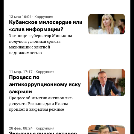
13 мая 16:04
·
Коррупция
Кубанское милосердие или
«слив информации?
Экс-вице-губернатор Минькова
получила условный срок за
махинации с элитной
недвижимостью
11 мар. 17:17
·
Коррупция
Процесс по
антикоррупционному иску
закрыли
Процесс об изъятии активов экс-
депутата Ризвангаджи Исаева
пройдет в закрытом режиме
28 фев. 08:24
·
Коррупция
Экс-судья лишен активов