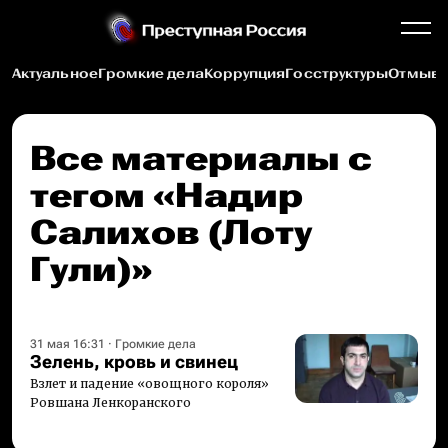
Актуальное
Громкие дела
Коррупция
Госструктуры
Отмыва
Все материалы c
тегом «Надир
Салихов (Лоту
Гули)»
31 мая 16:31
·
Громкие дела
Зелень, кровь и свинец
Взлет и падение «овощного короля»
Ровшана Ленкоранского