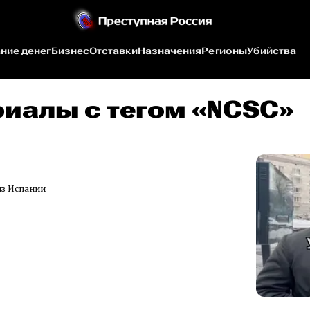
ние денег
Бизнес
Отставки
Назначения
Регионы
Убийства
риалы c тегом «NCSC»
из Испании