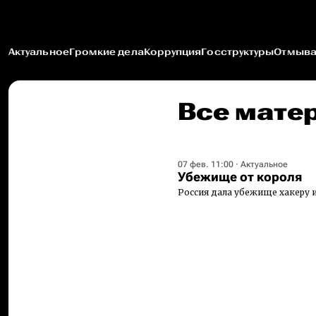
Актуальное
Громкие дела
Коррупция
Госструктуры
Отмыва
Все мате
07 фев. 11:00
·
Актуальное
Убежище от короля
Россия дала убежище хакеру 