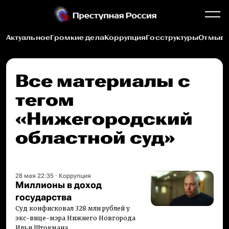
Актуальное
Громкие дела
Коррупция
Госструктуры
Отмыва
Все материалы c
тегом
«Нижегородский
областной суд»
28 мая 22:35
·
Коррупция
Миллионы в доход
государства
Суд конфисковал 328 млн рублей у
экс-вице-мэра Нижнего Новгорода
Ильи Штокмана