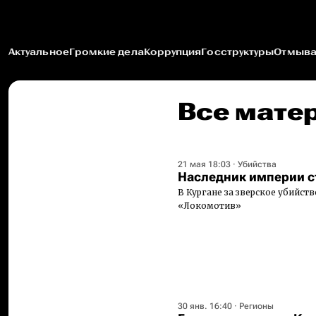
Актуальное
Громкие дела
Коррупция
Госструктуры
Отмыва
Все мате
21 мая 18:03
·
Убийства
Наследник империи с
В Кургане за зверское убийст
«Локомотив»
30 янв. 16:40
·
Регионы