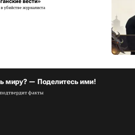
рганские вести»
в убийстве журналиста
ть миру? — Поделитесь ими!
и подтвердит факты