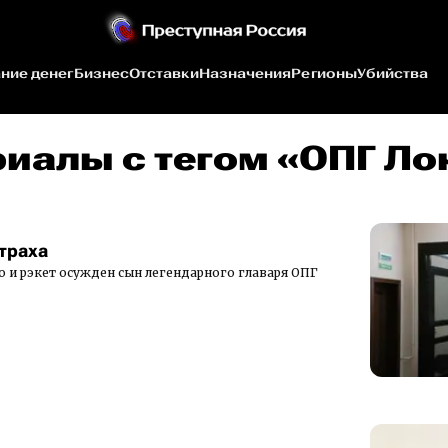
ние денег
Бизнес
Отставки
Назначения
Регионы
Убийства
риалы c тегом «ОПГ Л
траха
во и рэкет осужден сын легендарного главаря ОПГ