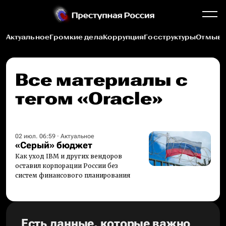
Актуальное
Громкие дела
Коррупция
Госструктуры
Отмыва
Все материалы c
тегом «Oracle»
02 июл. 06:59
·
Актуальное
«Серый» бюджет
Как уход IBM и других вендоров
оставил корпорации России без
систем финансового планирования
Есть данные, которые важно