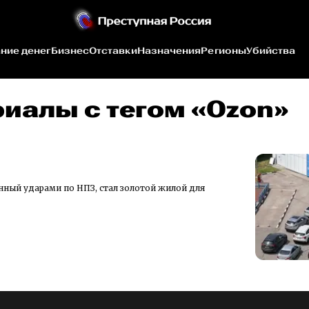
ние денег
Бизнес
Отставки
Назначения
Регионы
Убийства
риалы c тегом «Ozon»
нный ударами по НПЗ, стал золотой жилой для