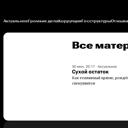
Актуальное
Громкие дела
Коррупция
Госструктуры
Отмыва
Все мате
30 июн. 20:17
·
Актуальное
Сухой остаток
Как топливный кризис, рождё
спекулянтов