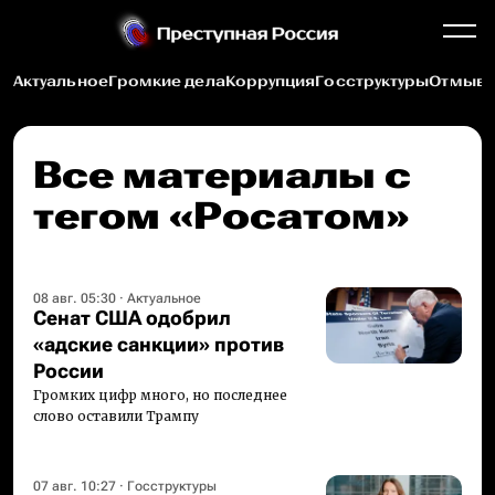
Актуальное
Громкие дела
Коррупция
Госструктуры
Отмыва
Все материалы c
тегом «Росатом»
08 авг. 05:30
·
Актуальное
Сенат США одобрил
«адские санкции» против
России
Громких цифр много, но последнее
слово оставили Трампу
07 авг. 10:27
·
Госструктуры