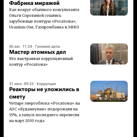
Фабрика миражей
Как вокруг обычного консультанта
Ольги Сорокиной сошлись
зарубежные контуры «Росатома»,
Uranium One, Газпромбанка и ЭФКО
06 авг. 11:24
·
Громкие дела
Мастер атомных дел
Кто выстраивал коррупционный
контур «Росатома»
31 июл. 09:23
·
Коррупция
Реакторы не уложились в
смету
Четыре энергоблока «Росатома» на
АЭС «Куданкулам» подорожали на
55%, а запуск последнего перенесли
на март 2030 года