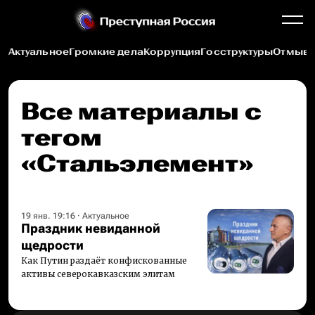
Актуальное
Громкие дела
Коррупция
Госструктуры
Отмыва
Все материалы c
тегом
«Стальэлемент»
19 янв. 19:16
·
Актуальное
Праздник невиданной
щедрости
Как Путин раздаёт конфискованные
активы северокавказским элитам