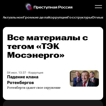
Актуальное
Громкие дела
Коррупция
Госструктуры
Отмыва
Все материалы c
тегом «ТЭК
Мосэнерго»
04 июл. 13:37
·
Коррупция
Падение клана
Ротенбергов
Ротенберги сдают свое окружение