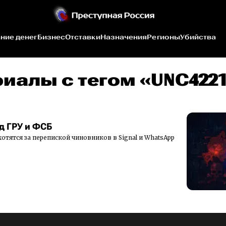
ние денег
Бизнес
Отставки
Назначения
Регионы
Убийства
иалы c тегом «UNC422
д ГРУ и ФСБ
отятся за перепиской чиновников в Signal и WhatsApp