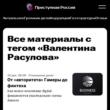
Актуальное
Громкие дела
Коррупция
Госструктуры
Отмыва
Все материалы c
тегом «Валентина
Расулова»
24 дек. 08:00
·
Отмывание денег
От «авторитета» Гамеры до
финтеха
Как новое поколение digital-
финансистов унаследовало схемы
Antarex