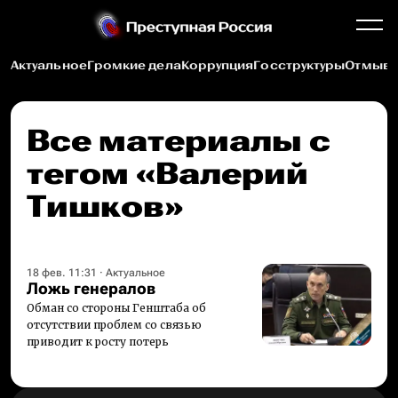
Актуальное
Громкие дела
Коррупция
Госструктуры
Отмыва
Все материалы c
тегом «Валерий
Тишков»
18 фев. 11:31
·
Актуальное
Ложь генералов
Обман со стороны Генштаба об
отсутствии проблем со связью
приводит к росту потерь