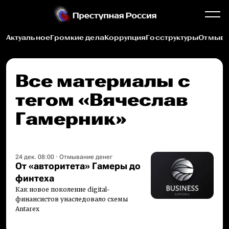
Актуальное
Громкие дела
Коррупция
Госструктуры
Отмыва
Все материалы c
тегом «Вячеслав
Гамерник»
24 дек. 08:00
·
Отмывание денег
От «авторитета» Гамеры до
финтеха
Как новое поколение digital-
финансистов унаследовало схемы
Antarex