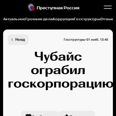
Актуальное
Громкие дела
Коррупция
Госструктуры
Отмыва
·
Назад
Госструктуры
01 нояб. 13:45
Чубайс
ограбил
госкорпорацию