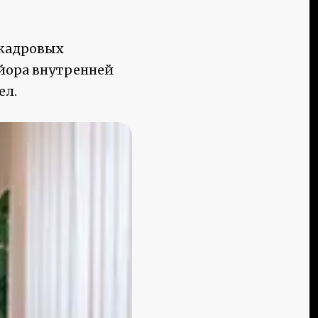
 кадровых
йора внутренней
ел.