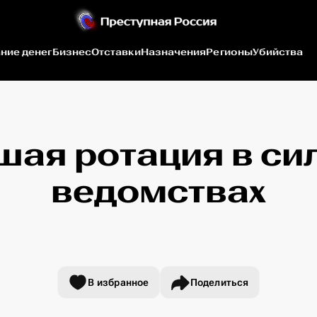
ние денег
Бизнес
Отставки
Назначения
Регионы
Убийства
шая ротация в си
ведомствах
В избранное
Поделиться