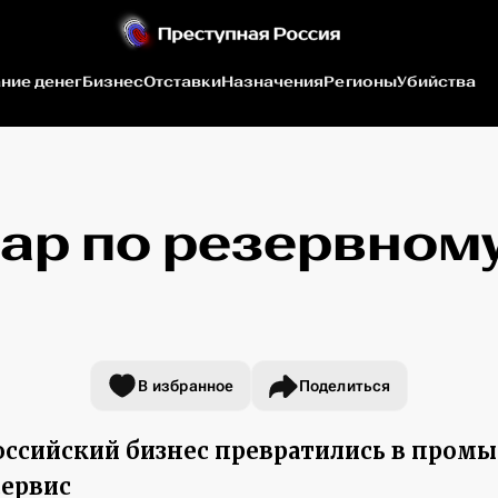
ние денег
Бизнес
Отставки
Назначения
Регионы
Убийства
ар по резервному
В избранное
Поделиться
российский бизнес превратились в про
ервис