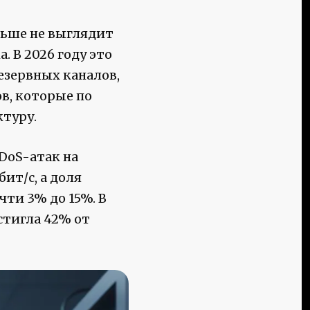
льше не выглядит
 В 2026 году это
езервных каналов,
ов, которые по
туру.
DoS-атак на
ит/с, а доля
чти 3% до 15%. В
стигла 42% от