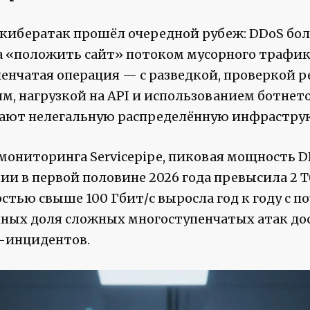
кибератак прошёл очередной рубеж: DDoS бо
а «положить сайт» потоком мусорного трафика.
пенчатая операция — с разведкой, проверкой р
м, нагрузкой на API и использованием ботнет
ают нелегальную распределённую инфраструк
мониторинга Servicepipe, пиковая мощность D
и в первой половине 2026 года превысила 2 Тб
ью свыше 100 Гбит/с выросла год к году с по
нных доля сложных многоступенчатых атак до
-инцидентов.