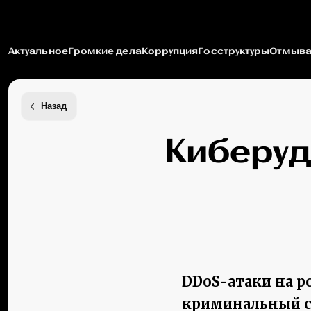
Актуальное
Громкие дела
Коррупция
Госструктуры
Отмыва
Назад
Киберуд
DDoS-атаки на 
криминальный с