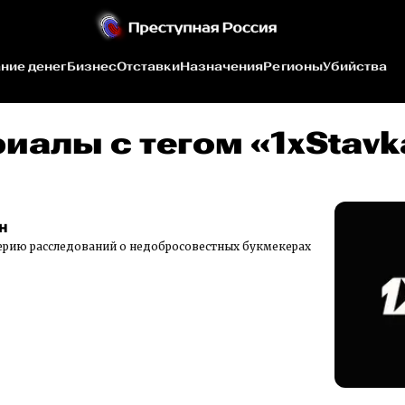
ние денег
Бизнес
Отставки
Назначения
Регионы
Убийства
иалы c тегом «1xStavk
н
серию расследований о недобросовестных букмекерах