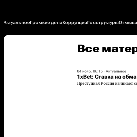
Актуальное
Громкие дела
Коррупция
Госструктуры
Отмыва
Все матер
04 нояб. 06:15
·
Актуальное
1xBet: Ставка на обма
Преступная Россия начинает 