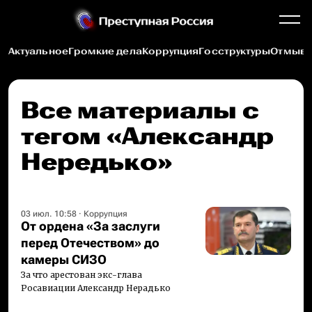
Актуальное
Громкие дела
Коррупция
Госструктуры
Отмыва
Все материалы c
тегом «Александр
Нередько»
03 июл. 10:58
·
Коррупция
От ордена «За заслуги
перед Отечеством» до
камеры СИЗО
За что арестован экс-глава
Росавиации Александр Нерадько