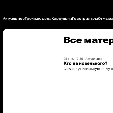
Актуальное
Громкие дела
Коррупция
Госструктуры
Отмыва
Все мате
05 янв. 17:56
·
Актуальное
Кто на новенького?
США ведут тотальную охоту н