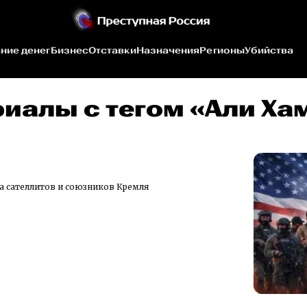
ние денег
Бизнес
Отставки
Назначения
Регионы
Убийства
риалы c тегом «Али Ха
а сателлитов и союзников Кремля