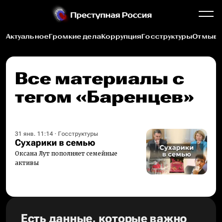
Актуальное
Громкие дела
Коррупция
Госструктуры
Отмыва
Все материалы c
тегом «Баренцев»
31 янв. 11:14
·
Госструктуры
Сухарики в семью
Оксана Лут пополняет семейные
активы
Есть данные, которые важно