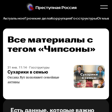
Актуальное
Громкие дела
Коррупция
Госструктуры
Отмыва
Все материалы c
тегом «Чипсоны»
31 янв. 11:14
·
Госструктуры
Сухарики в семью
Оксана Лут пополняет семейные
активы
Есть данные, которые важно