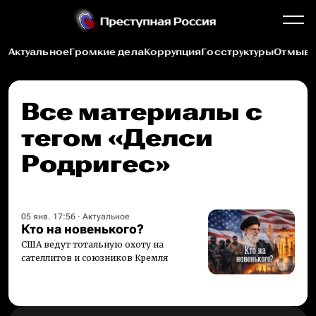
Актуальное
Громкие дела
Коррупция
Госструктуры
Отмыва
Все материалы c
тегом «Делси
Родригес»
05 янв. 17:56
·
Актуальное
Кто на новенького?
США ведут тотальную охоту на
сателлитов и союзников Кремля