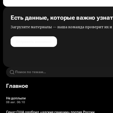
Есть данные, которые важно узна
Загрузите материалы — наша команда проверит их 
Отправить анонимно
Главное
Не доплыли
08 авг. 06:10
Сенат США одобрил «адские санкции» против России