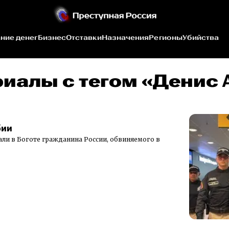
ние денег
Бизнес
Отставки
Назначения
Регионы
Убийства
риалы c тегом «Денис
бии
али в Боготе гражданина России, обвиняемого в