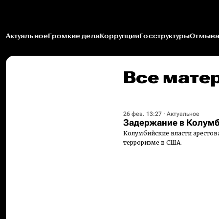
Актуальное
Громкие дела
Коррупция
Госструктуры
Отмыва
Все мате
26 фев. 13:27
·
Актуальное
Задержание в Колум
Колумбийские власти арестов
терроризме в США.